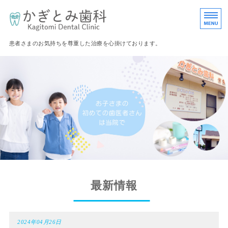
かぎとみ歯科｜山口県岩国市三
患者さまのお気持ちを尊重した治療を心掛けております。
ホーム
診療理念
診療案内
医院紹介
アクセス
最新情報
2024年04月26日