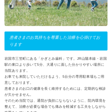
患者さまのお気持ちを尊重した治療を心掛けてお
ります
岩国市三笠町にある「かぎとみ歯科」です。JR山陽本線・岩国
駅の東口より歩いて5分、大通りに面した分かりやすい場所に
当院あります。
お車でも来院していただけるよう、5台分の専用駐車場もご用
意しております。
患者さまのお口の健康を長く維持するためには、定期的な検診
が欠かせません。
そのため当院では、通院が負担にならないように、院内環境を
整えて、治療が必要な場合でも痛みを軽減する工夫をしながら